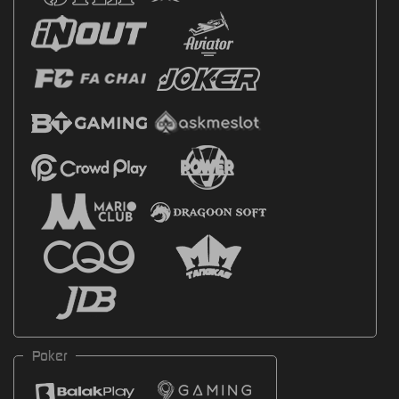
Poker