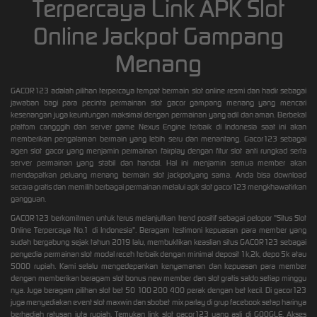
Terpercaya Link APK Slot
Online Jackpot Gampang
Menang
GACOR123 adalah pilihan terpercaya tempat bermain slot online resmi dan hadir sebagai
jawaban bagi para pecinta permainan slot gacor gampang menang yang mencari
kesenangan juga keuntungan maksimal dengan permainan yang adil dan aman. Berbekal
platfom cangggih dan server game Nexus Engine terbaik di Indonesia saat ini akan
memberikan pengalaman bermain yang lebih seru dan menantang. Gacor123 sebagai
agen slot gacor yang menjamin permainan fairplay dengan fitur slot anti rungkad serta
server permainan yang stabil dan handal. Hal ini menjamin semua member akan
mendapatkan peluang menang bermain slot jackpotyang sama. Anda bisa download
secara gratis dan memilih berbagai permainan melalui apk slot gacor123 mengkhawatirkan
gangguan.
GACOR123 berkomitmen untuk terus melanjutkan trend positif sebagai pelopor "Situs Slot
Online Terpercaya No.1 di Indonesia". Beragam testimoni kepuasan para member yang
sudah bergabung sejak tahun 2019 lalu, membuktikan keaslian situs GACOR123 sebagai
penyedia permainan slot modal receh terbaik dengan minimal deposit 1k,2k, depo 5k atau
5000 rupiah. Kami selalu mengedepankan kenyamanan dan kepuasan para member
dengan memberikan beragam slot bonus new member dan slot gratis saldo setiap minggu
nya. Juga beragam pilihan slot bet 50 100 200 400 perak dengan bet kecil. Di gacor123
juga menyediakan event slot maxwin dan sbobet mix parlay di grup facebook setap harinya
berhadiah ratusan juta rupiah. Temukan link slot gacor123 yang asli di GOOGLE. Akses