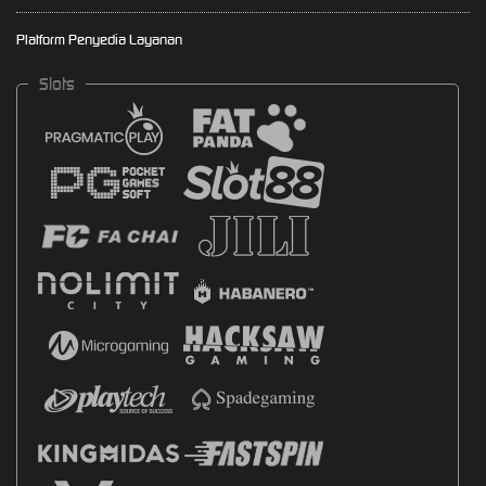
Platform Penyedia Layanan
Slots