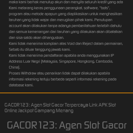
maka kami berhak menutup akun dan menyita seluruh kredit yang ada
Kami melarang keras penggunaan perangkat, software, "bots",
program atau metode apapun yang diaplikasikan untuk menghasilkan
taruhan yang tidak wajar dan merugikan pihak kami. Penutupan
account akan dilakukan tanpa adanya pemberitahuan terlebih dahulu
dan semua kemenangan dari taruhan yang dilakukan akan dibatalkan
dan sisa saldo akan dihanguskan.
Kami tidak menerima komplain atas Void dan Reject dalam permainan,
Sebab itu diluar tanggung jawab kami.
Kami tidak menerima pendaftaran apabila anda menggunakan IP
Address Luar Negri (Malaysia, Singapore, Hongkong, Cambodia,
China).
Proses Withdraw atau penarikan tidak dapat dilakukan apabila
informasi rekening tertuju berbeda seperti informasi rekening pada
database kami.
GACOR123: Agen Slot Gacor Terpercaya Link APK Slot
Online Jackpot Gampang Menang
GACOR123: Agen Slot Gacor