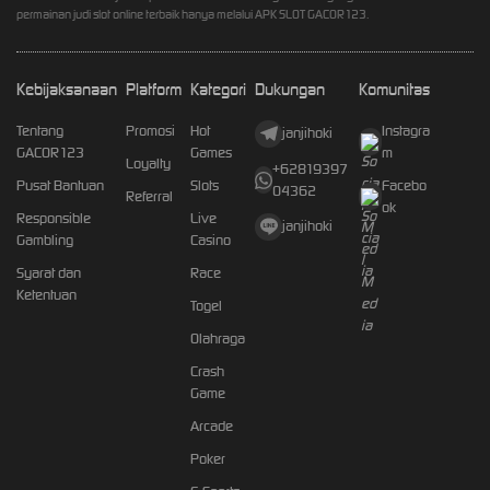
permainan judi slot online terbaik hanya melalui APK SLOT GACOR123.
Kebijaksanaan
Platform
Kategori
Dukungan
Komunitas
Tentang
Promosi
Hot
Instagra
janjihoki
GACOR123
Games
m
Loyalty
+62819397
Pusat Bantuan
Slots
Facebo
04362
Referral
ok
Responsible
Live
janjihoki
Gambling
Casino
Syarat dan
Race
Ketentuan
Togel
Olahraga
Crash
Game
Arcade
Poker