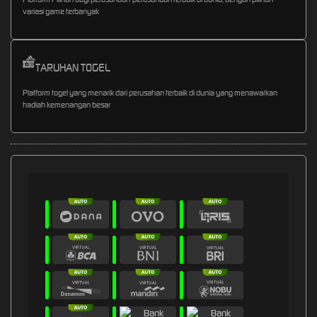
variasi game terbanyak
TARUHAN TOGEL
Platform togel yang menarik dari perusahan terbaik di dunia yang menawarkan
hadiah kemenangan besar