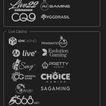
Live Casino