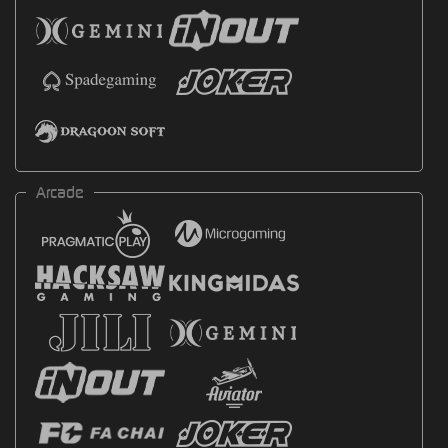
Arcade