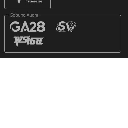
Sabung Ayam