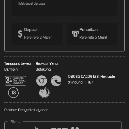
tidak dapat diproses
Deposit
Penarikan
Rata-rata 2 Menit
Rata-rata 5 Menit
Tanggung Jawab
Browser Yang
Bermain
Didukung
©2026 GACOR123. Hak cipta
dilindungi | 18+
Platform Penyedia Layanan
Slots