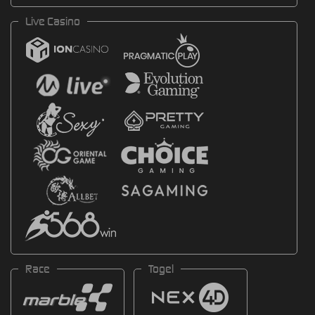
Live Casino
Race
Togel