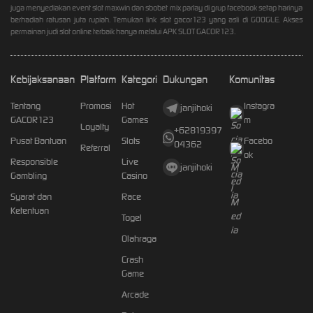
juga menyediakan event slot maxwin dan sbobet mix parlay di grup facebook setap harinya
berhadiah ratusan juta rupiah. Temukan link slot gacor123 yang asli di GOOGLE. Akses
permainan judi slot online terbaik hanya melalui APK SLOT GACOR123.
Kebijaksanaan
Platform
Kategori
Dukungan
Komunitas
Tentang
Promosi
Hot
Instagra
janjihoki
GACOR123
Games
m
Loyalty
+62819397
Pusat Bantuan
Slots
Facebo
04362
Referral
ok
Responsible
Live
janjihoki
Gambling
Casino
Syarat dan
Race
Ketentuan
Togel
Olahraga
Crash
Game
Arcade