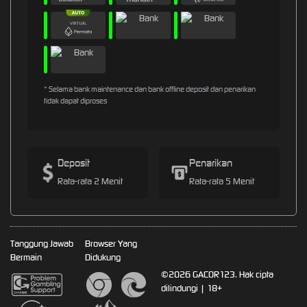
* Selama bank maintenance dan bank offline deposit dan penarikan
tidak dapat diproses
Deposit
Penarikan
Rata-rata 2 Menit
Rata-rata 5 Menit
Tanggung Jawab
Browser Yang
Bermain
Didukung
©2026 GACOR123. Hak cipta
dilindungi | 18+