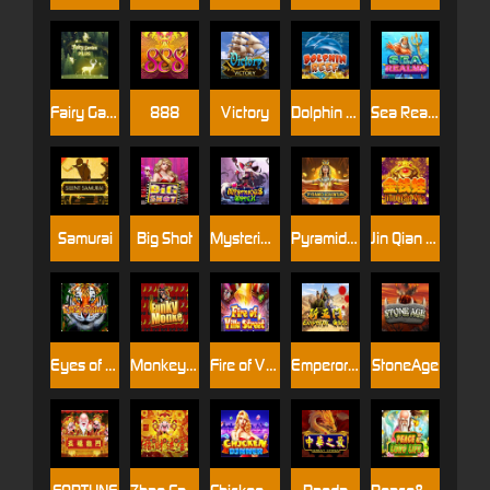
Fairy Garden
888
Victory
Dolphin Reef
Sea Realms
Samurai
Big Shot
Mysterious Witch
Pyramid Adventure
Jin Qian Wa
Eyes of Fortune
Monkey Slots
Fire of Villa Street
Emperor Gate
StoneAge