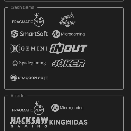
Crash Game
Arcade