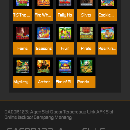
TIS The Season
Fire Wheel
Tally Ho
Silver
Cookie Pop
Fame
Seasons
Fruit
Pirate
Reel King Mega
Mystery Reels Power Reels
Archer
Fire of Riverside
Panda Magic II
GACOR123: Agen Slot Gacor Terpercaya Link APK Slot
Online Jackpot Gampang Menang