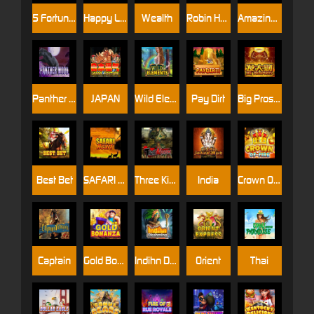
5 Fortune Dragon
Happy Lantern
Wealth
Robin Hood
Amazing Thailand
Panther Moon
JAPAN
Wild Elements
Pay Dirt
Big Prosperity
Best Bet
SAFARI Heat
Three Kingdoms
India
Crown Of Fire
Captain
Gold Bonanza
Indihn Dkehming
Orient
Thai