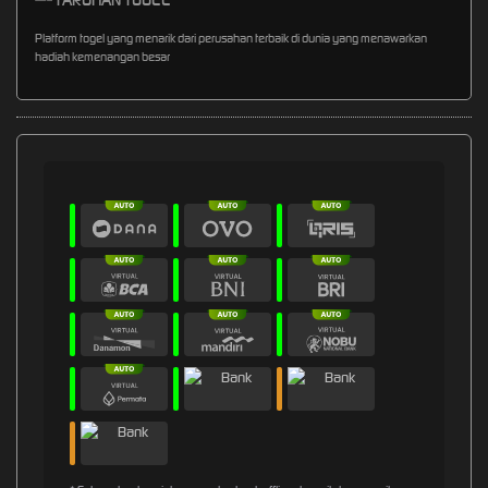
Platform togel yang menarik dari perusahan terbaik di dunia yang menawarkan
hadiah kemenangan besar