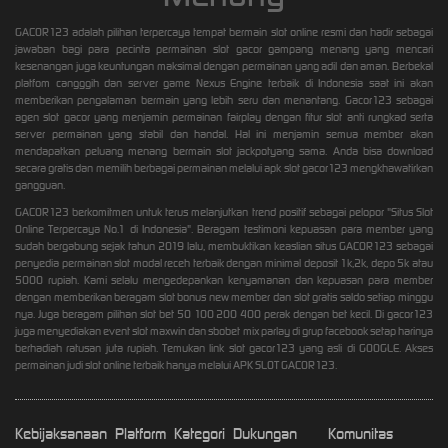
GACOR123 adalah pilihan terpercaya tempat bermain slot online resmi dan hadir sebagai
jawaban bagi para pecinta permainan slot gacor gampang menang yang mencari
kesenangan juga keuntungan maksimal dengan permainan yang adil dan aman. Berbekal
platfom cangggih dan server game Nexus Engine terbaik di Indonesia saat ini akan
memberikan pengalaman bermain yang lebih seru dan menantang. Gacor123 sebagai
agen slot gacor yang menjamin permainan fairplay dengan fitur slot anti rungkad serta
server permainan yang stabil dan handal. Hal ini menjamin semua member akan
mendapatkan peluang menang bermain slot jackpotyang sama. Anda bisa download
secara gratis dan memilih berbagai permainan melalui apk slot gacor123 mengkhawatirkan
gangguan.
GACOR123 berkomitmen untuk terus melanjutkan trend positif sebagai pelopor "Situs Slot
Online Terpercaya No.1 di Indonesia". Beragam testimoni kepuasan para member yang
sudah bergabung sejak tahun 2019 lalu, membuktikan keaslian situs GACOR123 sebagai
penyedia permainan slot modal receh terbaik dengan minimal deposit 1k,2k, depo 5k atau
5000 rupiah. Kami selalu mengedepankan kenyamanan dan kepuasan para member
dengan memberikan beragam slot bonus new member dan slot gratis saldo setiap minggu
nya. Juga beragam pilihan slot bet 50 100 200 400 perak dengan bet kecil. Di gacor123
juga menyediakan event slot maxwin dan sbobet mix parlay di grup facebook setap harinya
berhadiah ratusan juta rupiah. Temukan link slot gacor123 yang asli di GOOGLE. Akses
permainan judi slot online terbaik hanya melalui APK SLOT GACOR123.
Kebijaksanaan
Platform
Kategori
Dukungan
Komunitas