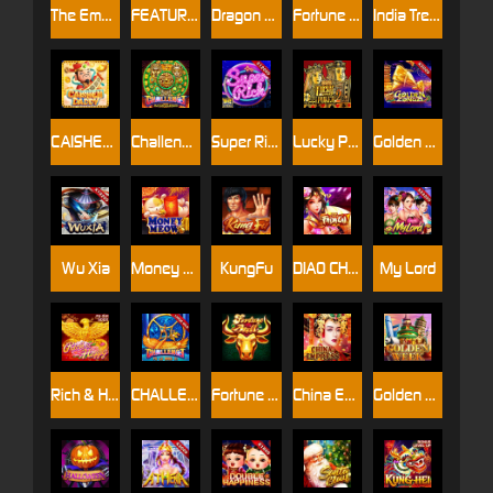
The Empire
FEATURE BUY・SUPER POWERFUL
Dragon Boat Festival
Fortune Teller
India Treasure
CAISHEN DADDY
Challenge・Mayan Calendar
Super Rich
Lucky Poker 2
Golden Zongzi
Wu Xia
Money Meow
KungFu
DIAO CHAN FA DA CAI
My Lord
Rich & Happy
CHALLENGE・FU LU SHOU XI
Fortune Bull
China Empress
Golden Week