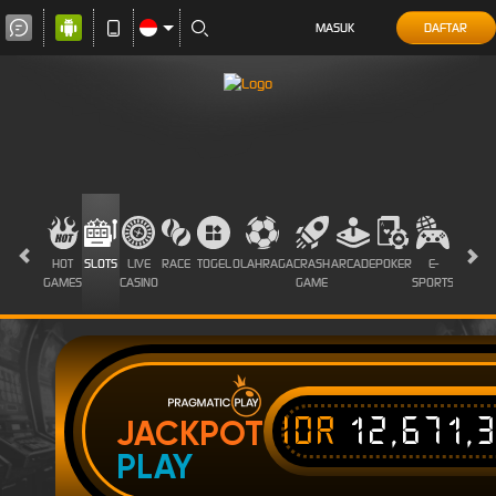
MASUK
DAFTAR
HOT
SLOTS
LIVE
RACE
TOGEL
OLAHRAGA
CRASH
ARCADE
POKER
E-
SABUN
GAMES
CASINO
GAME
SPORTS
AYAM
IDR
12,671,
JACKPOT
PLAY