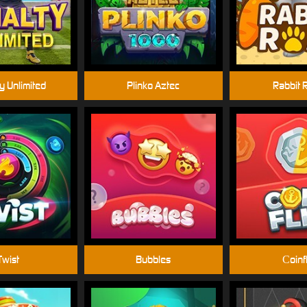
y Unlimited
Plinko Aztec
Rabbit 
Twist
Bubbles
Сoinfl