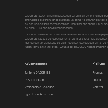
GACOR123 adalah pilihan terpercaya tempat bermain slot online resmi 
aman. Berbekal platfom cangggih dan server game Nexus Engine terbaik di
slot anti rungkad serta server permainan yang stabil dan handal. Hal i
slot gacor123 mengkhawatirkan gangguan.
GACOR123 berkomitmen untuk terus melanjutkan trend positif sebagai pelo
GACOR123 sebagai penyedia permainan slot modal receh terbaik denga
member dan slot gratis saldo setiap minggu nya. Juga beragam pilihan slo
rupiah. Temukan link slot gacor123 yang asli di GOOGLE. Akses permainan j
Kebijaksanaan
Platform
Tentang GACOR123
Promosi
Pusat Bantuan
Loyalty
Responsible Gambling
Referral
Syarat dan Ketentuan