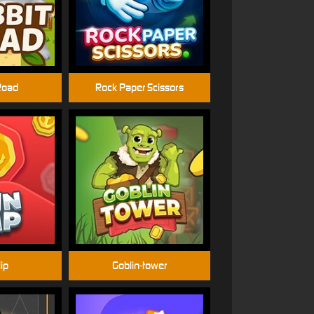
Road
Rock Paper Scissors
ip
Goblin-tower