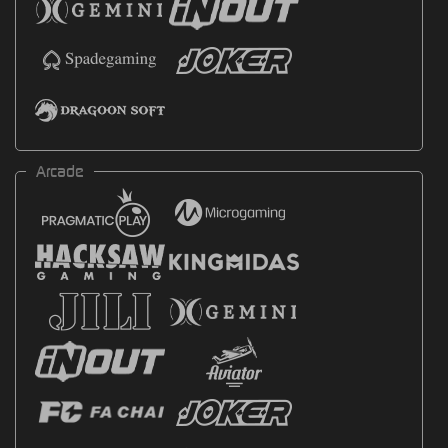
Arcade