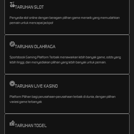
TARUHAN SLOT
Penyedia slot online dengan beragam pilihan game menarik yang memudahkan
pemain untuk mencapai jackpot
TARUHAN OLAHRAGA
Sportsbook Gaming Platform Terbaik menawarkan lebih banyak game, odds yang
lebih tinggi, dan menyediakan pilihan yang lebih banyak untuk pemain.
TARUHAN LIVE KASINO
Platform Pilihan bagi perusahaan-perusahaan terbaik di dunia, dengan pilihan
variasi game terbanyak
TARUHAN TOGEL