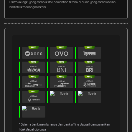
Platform togel yang menarik dari perusahan terbaik di dunia yang menawarkan
hadiah kemenangan besar
* Selama bank maintenance dan bank offline deposit dan penarikan
tidak dapat diproses