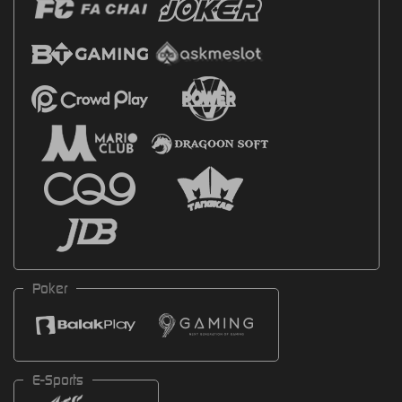
Poker
E-Sports