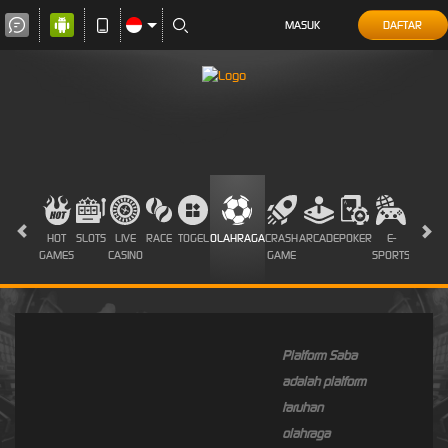
MASUK
DAFTAR
HOT
SLOTS
LIVE
RACE
TOGEL
OLAHRAGA
CRASH
ARCADE
POKER
E-
SABUN
GAMES
CASINO
GAME
SPORTS
AYAM
Platform Saba
adalah platform
taruhan
olahraga