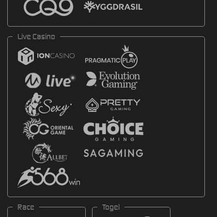
Live Casino
Race
Togel